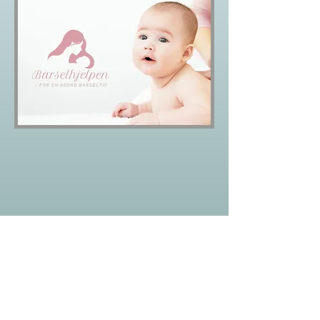
Blogg
Foreldrebekymringer
Alle innlegg
Baby og kulde