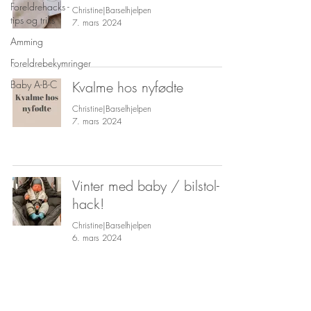
Foreldrehacks -
Christine|Barselhjelpen
tips og triks
7. mars 2024
Amming
Foreldrebekymringer
Baby A-B-C
Kvalme hos nyfødte
Christine|Barselhjelpen
7. mars 2024
Vinter med baby / bilstol-
hack!
Christine|Barselhjelpen
6. mars 2024
Baby og kulde